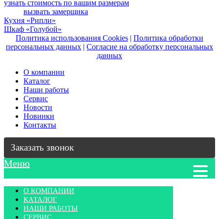
узнать стоимость по вашим размерам
вызвать замерщика
Навигация
Кухня «Рипли»
Шкаф «Голубой»
по
Политика использования Cookies
|
Политика обработки
записям
персональных данных
|
Согласие на обработку персональных
данных
О компании
Каталог
Наши работы
Сервис
Новости
Новинки
Контакты
Заказать звонок
Меню
О КОМПАНИИ
КАТАЛОГ
НАШИ РАБОТЫ
СЕРВИС