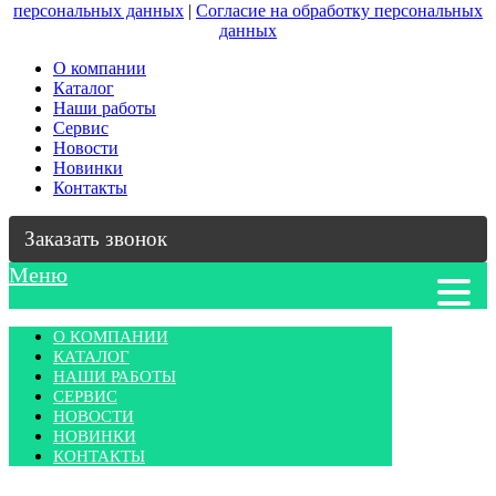
записям
персональных данных
|
Согласие на обработку персональных
данных
О компании
Каталог
Наши работы
Сервис
Новости
Новинки
Контакты
Заказать звонок
Меню
О КОМПАНИИ
КАТАЛОГ
НАШИ РАБОТЫ
СЕРВИС
НОВОСТИ
НОВИНКИ
КОНТАКТЫ