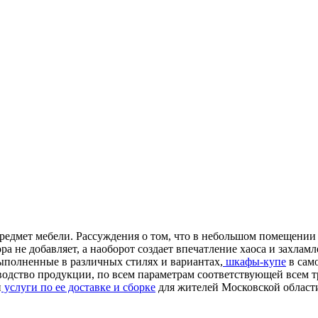
едмет мебели. Рассуждения о том, что в небольшом помещении 
а не добавляет, а наоборот создает впечатление хаоса и захлам
выполненные в различных стилях и вариантах,
шкафы-купе
в сам
водство продукции, по всем параметрам соответствующей всем т
и
услуги по ее доставке и сборке
для жителей Московской област