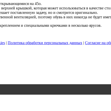
 открывающимися на 45
о
.
ерхней крышкой, которая может использоваться в качестве сто
шает поставленную задачу, но и смотрится оригинально.
енной вентиляцией, поэтому обувь в них никогда не будет имет
креплением и специальными крючками в несколько ярусов.
ies
|
Политика обработки персональных данных
|
Согласие на о