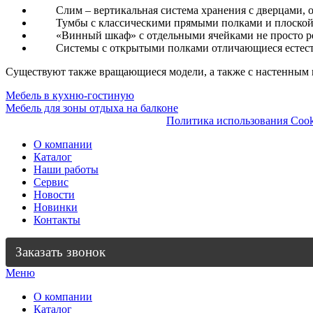
Слим – вертикальная система хранения с дверцами,
Тумбы с классическими прямыми полками и плоской в
«Винный шкаф» с отдельными ячейками не просто ре
Системы с открытыми полками отличающиеся естеств
Существуют также вращающиеся модели, а также с настенным 
Навигация
Мебель в кухню-гостиную
Мебель для зоны отдыха на балконе
по
Политика использования Cook
записям
О компании
Каталог
Наши работы
Сервис
Новости
Новинки
Контакты
Заказать звонок
Меню
О компании
Каталог