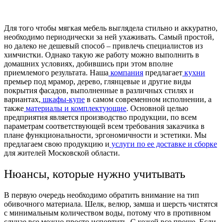
Для того чтобы мягкая мебель выглядела стильно и аккуратно,
необходимо периодически за ней ухаживать. Самый простой,
но далеко не дешевый способ – привлечь специалистов из
химчистки. Однако такую же работу можно выполнить в
домашних условиях, добившись при этом вполне
приемлемого результата. Наша
компания
предлагает
кухни
премьер под мрамор, дерево, глянцевые и другие виды
покрытия фасадов, выполненные в различных стилях и
вариантах,
шкафы-купе
в самом современном исполнении, а
также
материалы и комплектующие
. Основной целью
предприятия является производство продукции, по всем
параметрам соответствующей всем требования заказчика в
плане функциональности, эргономичности и эстетики. Мы
предлагаем свою продукцию и
услуги по ее доставке и сборке
для жителей Московской области.
Нюансы, которые нужно учитывать
В первую очередь необходимо обратить внимание на тип
обивочного материала. Шелк, велюр, замша и шерсть чистятся
с минимальным количеством воды, потому что в противном
случае все можно просто испортить. С кожей все проще. Если